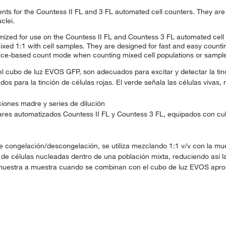
ts for the Countess II FL and 3 FL automated cell counters. They are 
clei.
ptimized for use on the Countess II FL and Countess 3 FL automated cel
ixed 1:1 with cell samples. They are designed for fast and easy counti
nce-based count mode when counting mixed cell populations or samples
 el cubo de luz EVOS GFP, son adecuados para excitar y detectar la tin
 para la tinción de células rojas. El verde señala las células vivas, 
ciones madre y series de dilución
ulares automatizados Countess II FL y Countess 3 FL, equipados con c
e congelación/descongelación, se utiliza mezclando 1:1 v/v con la mue
 de células nucleadas dentro de una población mixta, reduciendo así l
e muestra a muestra cuando se combinan con el cubo de luz EVOS apr