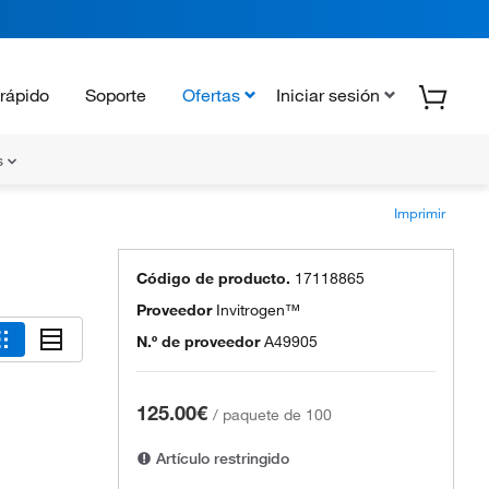
rápido
Soporte
Ofertas
Iniciar sesión
s
Imprimir
Código de producto.
17118865
Proveedor
Invitrogen™
N.º de proveedor
A49905
125.00€
/
paquete de 100
Artículo restringido