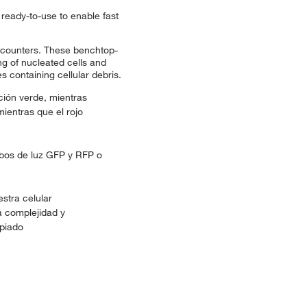
ready-to-use to enable fast
l counters. These benchtop-
ng of nucleated cells and
 containing cellular debris.
ción verde, mientras
mientras que el rojo
ubos de luz GFP y RFP o
stra celular
a complejidad y
opiado