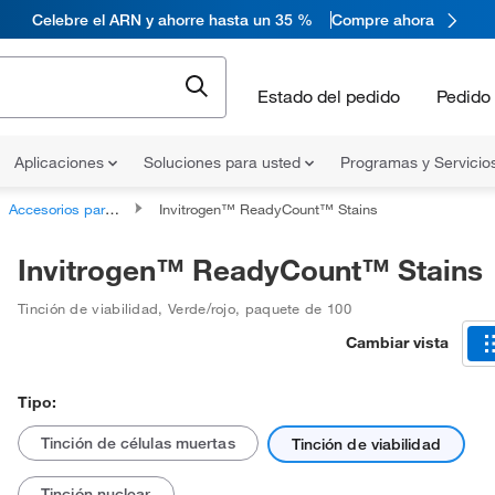
Celebre el ARN y ahorre hasta un 35 %
Compre ahora
Estado del pedido
Pedido 
Aplicaciones
Soluciones para usted
Programas y Servicio
Accesorios para instrumental de adquisición de imágenes celulares
Invitrogen™ ReadyCount™ Stains
Invitrogen™ ReadyCount™ Stains
Tinción de viabilidad
,
Verde/rojo
,
paquete de 100
Cambiar vista
Tipo:
Tinción de células muertas
Tinción de viabilidad
Tinción nuclear