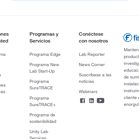
ones
Programas y
Conéctese
sted
Servicios
con nosotros
Mantene
rma
Programa Edge
Lab Reporter
product
investi
Programa New
News Corner
educaci
Lab Start-Up
a
Suscríbase a las
de sumi
Programa
noticias
instala
nes
SureTRACE
instrum
cas
Webinars
cliente
Programa
enorgul
SureTRACE+
Programa de
sostenibilidad
Unity Lab
Services