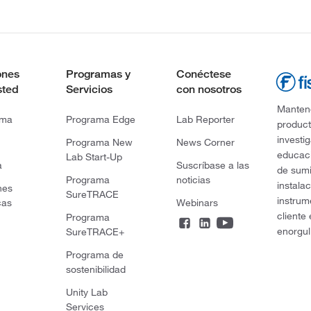
ones
Programas y
Conéctese
sted
Servicios
con nosotros
Mantene
rma
Programa Edge
Lab Reporter
product
investi
Programa New
News Corner
educaci
Lab Start-Up
a
Suscríbase a las
de sumi
Programa
noticias
instala
nes
SureTRACE
instrum
cas
Webinars
cliente
Programa
enorgul
SureTRACE+
Programa de
sostenibilidad
Unity Lab
Services