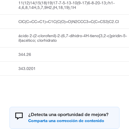
11(12)14(15(18)19)17-7-5-13-10(9-17)6-8-20-13;/h1-
4,6,8,14H,5,7,9H2,(H,18,19);1H
ClC(C=CC=C1)=C1C(C(O)=O)N2CCC3=C(C=CS3)C2.Cl
ácido 2-(2-clorofenil)-2-(6,7-dihidro-4H-tieno[3,2-c]piridin-5-
il)acético; clorhidrato
344.26
343.0201
¿Detecta una oportunidad de mejora?