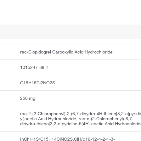
rac-Clopidogrel Carboxylic Acid Hydrochloride
1015247-88-7
C15H15Cl2NO2S
250 mg
rac-2-(2-Chlorophenyl)-2-(6,7-dihydro-4H-thieno[3,2-c]pyridi
yl)acetic Acid Hydrochloride, rac-α-(2-Chlorophenyl)-6,7-
dihydro-thieno[3,2-c]pyridine-5(4H)-acetic Acid Hydrochlorid
InChI=1S/C15H14ClNO2S.ClH/c16-12-4-2-1-3-