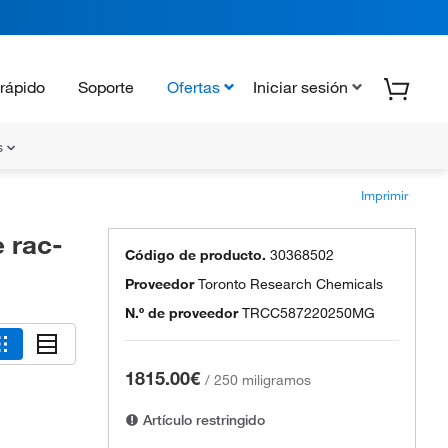
rápido
Soporte
Ofertas
Iniciar sesión
s
Imprimir
e rac-
Código de producto.
30368502
Proveedor
Toronto Research Chemicals
N.º de proveedor
TRCC587220250MG
1815.00€
/
250 miligramos
Artículo restringido