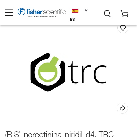
ES
(R,S)-norcotinina-piridil-d4, TRC