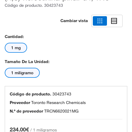
Código de producto.
30423743
Cambiar vista
Cantidad:
1 mg
Tamaño De La Unidad:
1 miligramo
Código de producto.
30423743
Proveedor
Toronto Research Chemicals
N.º de proveedor
TRCN6620021MG
234.00€
/
1 miligramos