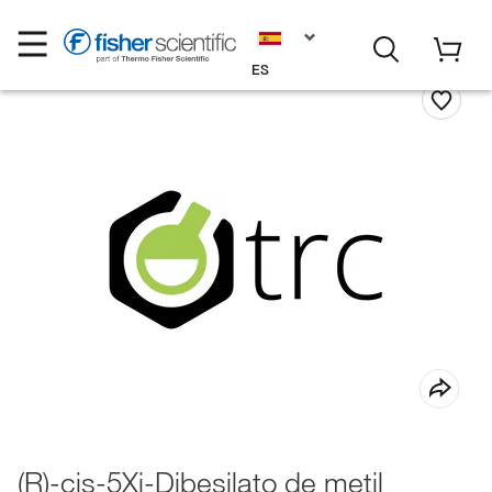
ES
(R)-cis-5Xi-Dibesilato de metil