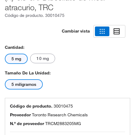
atracurio, TRC
Código de producto.
30010475
Cambiar vista
Cantidad:
10 mg
5 mg
Tamaño De La Unidad:
5 miligramos
Código de producto.
30010475
Proveedor
Toronto Research Chemicals
N.º de proveedor
TRCM2883205MG