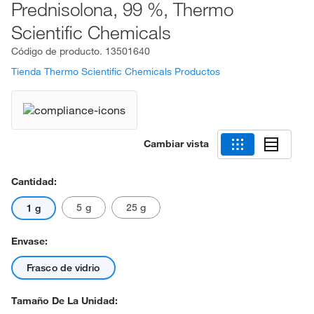
Prednisolona, 99 %, Thermo
Scientific Chemicals
Código de producto.
13501640
Tienda Thermo Scientific Chemicals Productos
Cambiar vista
Cantidad:
5 g
25 g
1 g
Envase:
Frasco de vidrio
Tamaño De La Unidad: