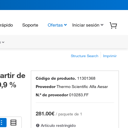
rápido
Soporte
Ofertas
Iniciar sesión
s
Structure Search
Imprimir
artir de
Código de producto.
11301368
9,9 %
Proveedor
Thermo Scientific Alfa Aesar
N.º de proveedor
010283.FF
281.00€
/
paquete de 1
Artículo restringido