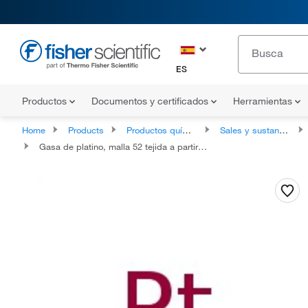
ES
Productos
Documentos y certificados
Herramientas
Home
Products
Productos químicos
Sales y sustancias inorgánicas
Gasa de platino, malla 52 tejida a partir de alambre de 0,1 mm de diámetro, 99,9 % (base metálica), Thermo Scientific Chemicals