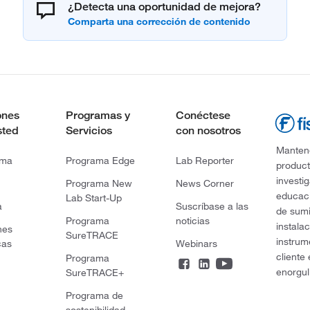
¿Detecta una oportunidad de mejora?
ones
Programas y
Conéctese
sted
Servicios
con nosotros
Mantene
rma
Programa Edge
Lab Reporter
product
investi
Programa New
News Corner
educaci
Lab Start-Up
a
Suscríbase a las
de sumi
Programa
noticias
instala
nes
SureTRACE
instrum
cas
Webinars
cliente
Programa
enorgul
SureTRACE+
Programa de
sostenibilidad