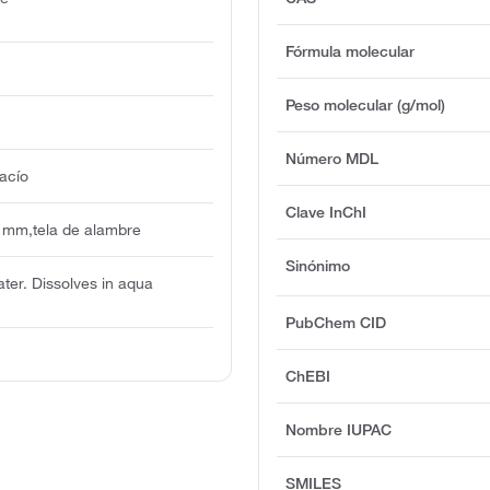
Fórmula molecular
Peso molecular (g/mol)
Número MDL
acío
Clave InChI
 mm,tela de alambre
Sinónimo
ater. Dissolves in aqua
PubChem CID
ChEBI
Nombre IUPAC
SMILES