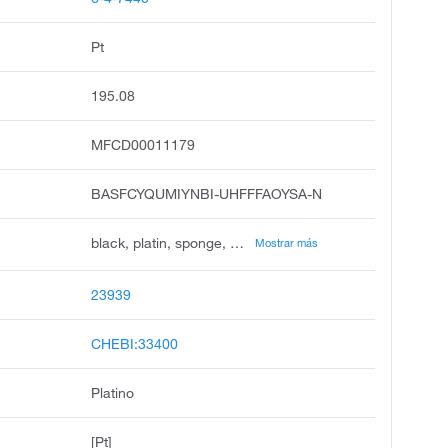
Pt
195.08
MFCD00011179
BASFCYQUMIYNBI-UHFFFAOYSA-N
black, platin, sponge, platinum, metal, platinum, elemental, platine, platino, metal, platin german, iv ion
Mostrar más
23939
CHEBI:33400
Platino
[Pt]