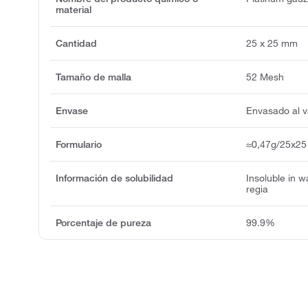
material
Cantidad
25 x 25 mm
Tamaño de malla
52 Mesh
Envase
Envasado al v
Formulario
≈0,47g/25x25
Información de solubilidad
Insoluble in w
regia
Porcentaje de pureza
99.9%