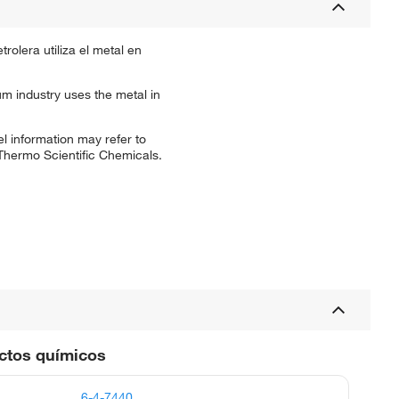
trolera utiliza el metal en
leum industry uses the metal in
l information may refer to
 Thermo Scientific Chemicals.
uctos químicos
6-4-7440