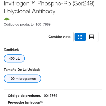
Invitrogen™ Phospho-Rb (Ser249)
Polyclonal Antibody
Código de producto.
10017869
Cambiar vista
Cantidad:
400 μL
Tamaño De La Unidad:
100 microgramos
Código de producto.
10017869
Proveedor
Invitrogen™