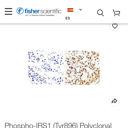
ES
Phospho-IRS1 (Tyr896) Polyclonal