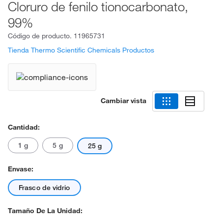
Cloruro de fenilo tionocarbonato,
99%
Código de producto.
11965731
Tienda Thermo Scientific Chemicals Productos
Cambiar vista
Cantidad:
1 g
5 g
25 g
Envase:
Frasco de vidrio
Tamaño De La Unidad: