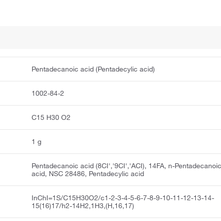
Pentadecanoic acid (Pentadecylic acid)
1002-84-2
C15 H30 O2
1 g
Pentadecanoic acid (8CI','9CI','ACI), 14FA, n-Pentadecanoi
acid, NSC 28486, Pentadecylic acid
InChI=1S/C15H30O2/c1-2-3-4-5-6-7-8-9-10-11-12-13-14-
15(16)17/h2-14H2,1H3,(H,16,17)