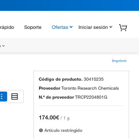
rápido
Soporte
Ofertas
Iniciar sesión
s
Imprimir
Código de producto.
30410235
Proveedor
Toronto Research Chemicals
N.º de proveedor
TRCP2204801G
174.00€
/
1 g
Artículo restringido