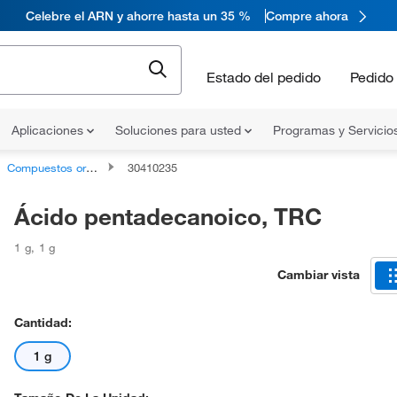
Celebre el ARN y ahorre hasta un 35 %
Compre ahora
Estado del pedido
Pedido 
Aplicaciones
Soluciones para usted
Programas y Servicio
Compuestos orgánicos no clasificados
30410235
Ácido pentadecanoico, TRC
1 g
,
1 g
Cambiar vista
Cantidad:
1 g