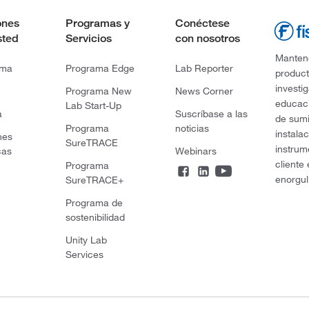
ones
Programas y
Conéctese
sted
Servicios
con nosotros
Mantene
rma
Programa Edge
Lab Reporter
product
investi
Programa New
News Corner
educaci
Lab Start-Up
a
Suscríbase a las
de sumi
Programa
noticias
instala
nes
SureTRACE
instrum
cas
Webinars
cliente
Programa
enorgul
SureTRACE+
Programa de
sostenibilidad
Unity Lab
Services