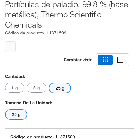
Partículas de paladio, 99,8 % (base
metálica), Thermo Scientific
Chemicals
Código de producto.
11371599
Cambiar vista
Cantidad:
1 g
5 g
25 g
Tamaño De La Unidad:
25 g
Código de producto.
11371599