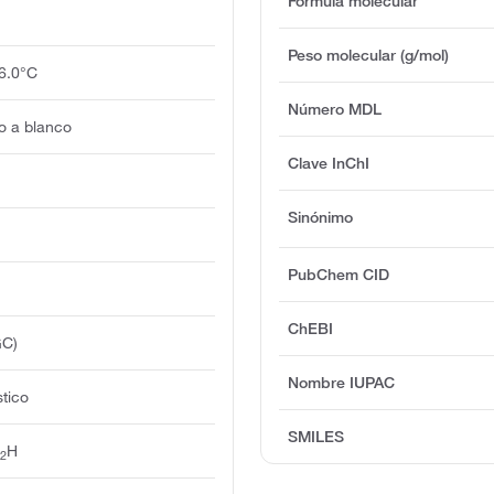
Fórmula molecular
Peso molecular (g/mol)
6.0°C
Número MDL
o a blanco
Clave InChI
Sinónimo
PubChem CID
ChEBI
GC)
Nombre IUPAC
stico
SMILES
O
H
2