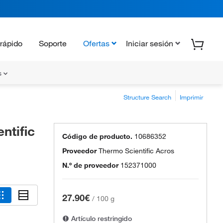
rápido
Soporte
Ofertas
Iniciar sesión
s
Structure Search
Imprimir
ntific
Código de producto.
10686352
Proveedor
Thermo Scientific Acros
N.º de proveedor
152371000
27.90€
/
100 g
Artículo restringido