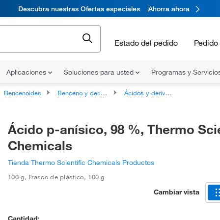
Descubra nuestras Ofertas especiales
Ahorra ahora
Estado del pedido
Pedido 
Aplicaciones
Soluciones para usted
Programas y Servicio
Bencenoides
Benceno y derivados sustituidos
Ácidos y derivados metoxibenzoicos
Ácido p-anísico, 98 %, Thermo Scie
Chemicals
Tienda Thermo Scientific Chemicals Productos
100 g
,
Frasco de plástico
,
100 g
Cambiar vista
Cantidad: