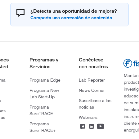
¿Detecta una oportunidad de mejora?
ones
Programas y
Conéctese
sted
Servicios
con nosotros
Mantene
rma
Programa Edge
Lab Reporter
product
investi
Programa New
News Corner
educaci
Lab Start-Up
a
Suscríbase a las
de sumi
Programa
noticias
instala
nes
SureTRACE
instrum
cas
Webinars
cliente
Programa
enorgul
SureTRACE+