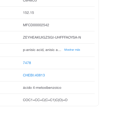
C8H8O3
152.15
MFCD00002542
ZEYHEAKUIGZSGI-UHFFFAOYSA-N
p-anisic acid, anisic acid, p-methoxybenzoic acid, draconic acid, 4-anisic acid, benzoic acid, 4-methoxy, anisic acid, para, 4-methoxybenzoate, para-anisic acid, anisic acid, p-isomer
Mostrar más
7478
CHEBI:40813
ácido 4-metoxibenzoico
COC1=CC=C(C=C1)C(O)=O