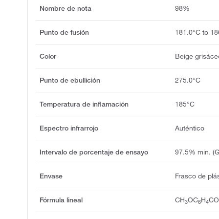
Nombre de nota
98%
Punto de fusión
181.0°C to 18
Color
Beige grisáce
Punto de ebullición
275.0°C
Temperatura de inflamación
185°C
Espectro infrarrojo
Auténtico
Intervalo de porcentaje de ensayo
97.5% min. (
Envase
Frasco de plá
Fórmula lineal
CH
OC
H
C
3
6
4