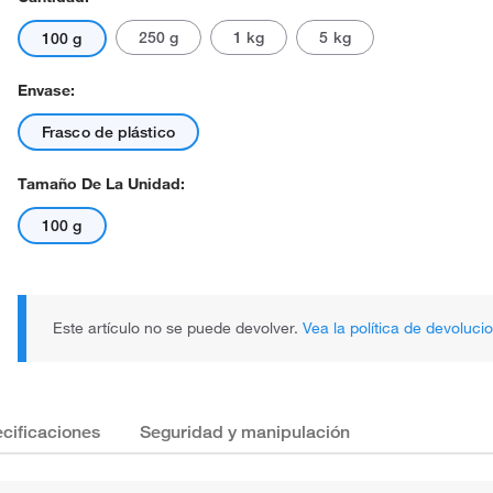
250 g
1 kg
5 kg
100 g
Envase:
Frasco de plástico
Tamaño De La Unidad:
100 g
Este artículo no se puede devolver.
Vea la política de devoluci
cificaciones
Seguridad y manipulación