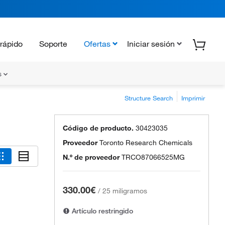
rápido
Soporte
Ofertas
Iniciar sesión
s
Structure Search
Imprimir
Código de producto.
30423035
Proveedor
Toronto Research Chemicals
N.º de proveedor
TRCO87066525MG
330.00€
/
25 miligramos
Artículo restringido