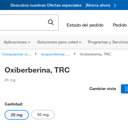
Descubra nuestras Ofertas especiales
Ahorra ahora
Estado del pedido
Pedido 
Aplicaciones
Soluciones para usted
Programas y Servicio
Compuestos organoheterocíclicos
Isoquinoleínas y derivados
Oxiberberina, TRC
Oxiberberina, TRC
25 mg
Cambiar vista
Cantidad:
50 mg
25 mg