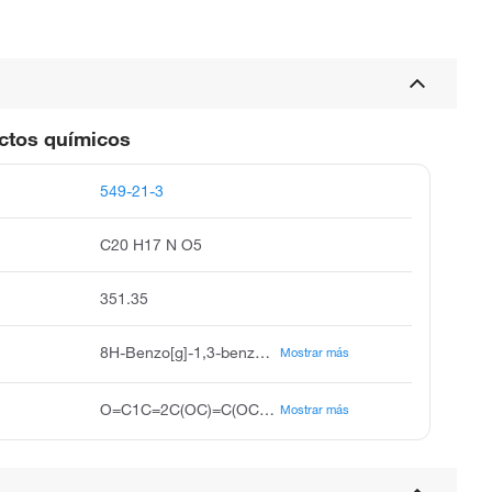
uctos químicos
549-21-3
C20 H17 N O5
351.35
8H-Benzo[g]-1,3-benzodioxolo[5,6-a]quinolizin-8-one, 5,6-dihydro-9,10-dimethoxy-, Berbin-8-one, 13,13a-didehydro-9,10-dimethoxy-2,3-(methylenedioxy)- (8CI), Oxyberberine (6CI), 8-Oxoberberine, 8-Oxyberberine, Berberin-8-one, Berlambine, JKL 1073A, NSC 93138
Mostrar más
O=C1C=2C(OC)=C(OC)C=CC2C=C3C4=CC=5OCOC5C=C4CCN13
Mostrar más