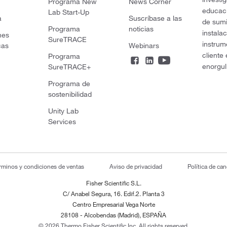
Programa New
News Corner
educaci
Lab Start-Up
a
Suscríbase a las
de sumi
Programa
noticias
instala
nes
SureTRACE
instrum
cas
Webinars
cliente
Programa
enorgul
SureTRACE+
Programa de
sostenibilidad
Unity Lab
Services
rminos y condiciones de ventas
Aviso de privacidad
Política de ca
Fisher Scientific S.L.
C/ Anabel Segura, 16. Edif.2. Planta 3
Centro Empresarial Vega Norte
28108 - Alcobendas (Madrid), ESPAÑA
© 2026 Thermo Fisher Scientific Inc. All rights reserved.