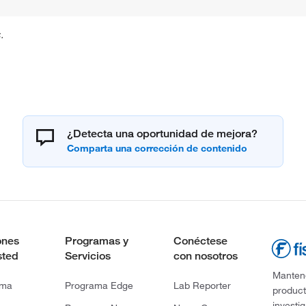
.
¿Detecta una oportunidad de mejora?
ones
Programas y
Conéctese
sted
Servicios
con nosotros
Mantene
rma
Programa Edge
Lab Reporter
product
investi