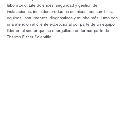
laboratorio, Life Sciences, seguridad y gestión de
instalaciones, incluidos productos químicos, consumibles,
equipos, instrumentos, diagnósticos y mucho más, junto con
una atención al cliente excepcional por parte de un equipo
líder en el sector que se enorgullece de formar parte de
Thermo Fisher Scientific.
Términos y condiciones de la web
Términos y condiciones de ventas
Aviso de privacidad
Política de cancelación y devolución
Cómo se utilizan las cookies
Fisher Scientific S.L.
C/ Anabel Segura, 16. Edif.2. Planta 3
Centro Empresarial Vega Norte
28108 - Alcobendas (Madrid), ESPAÑA
© 2026 Thermo Fisher Scientific Inc. All rights reserved.
All trademarks are the property of Thermo Fisher Scientific and its subsidiaries
unless otherwise specified.