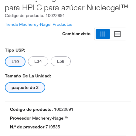
para HPLC para azúcar Nucleogel™
Código de producto.
10022891
Tienda Macherey-Nagel Productos
Cambiar vista
Tipo USP:
L34
L58
L19
Tamaño De La Unidad:
paquete de 2
Código de producto.
10022891
Proveedor
Macherey-Nagel™
N.º de proveedor
719535