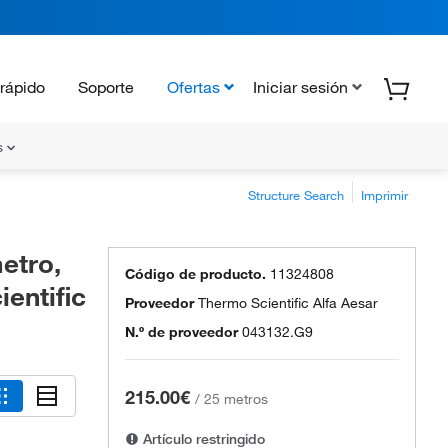
rápido
Soporte
Ofertas
Iniciar sesión
s
Structure Search
Imprimir
etro,
Código de producto.
11324808
entific
Proveedor
Thermo Scientific Alfa Aesar
N.º de proveedor
043132.G9
215.00€
/
25 metros
Artículo restringido