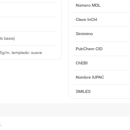
Número MDL
Clave InChI
Sinónimo
s basis)
PubChem CID
75g/m, templado: suave
ChEBI
Nombre IUPAC
SMILES
.