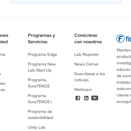
ones
Programas y
Conéctese
sted
Servicios
con nosotros
Mantene
rma
Programa Edge
Lab Reporter
product
investi
Programa New
News Corner
educaci
Lab Start-Up
a
Suscríbase a las
de sumi
Programa
noticias
instala
nes
SureTRACE
instrum
cas
Webinars
cliente
Programa
enorgul
SureTRACE+
Programa de
sostenibilidad
Unity Lab