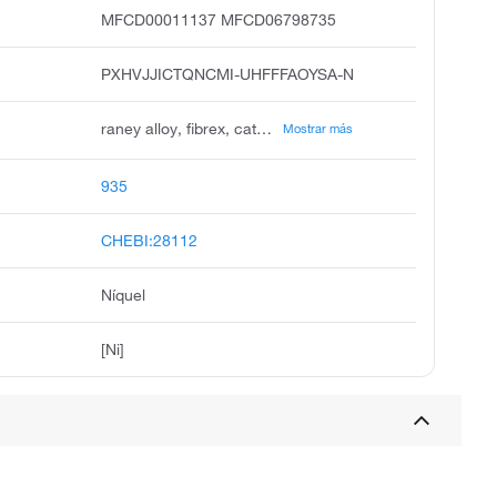
MFCD00011137 MFCD06798735
PXHVJJICTQNCMI-UHFFFAOYSA-N
raney alloy, fibrex, catalyst, particles, fibrex p, nickel, elemental, nichel italian, nickel, soluble salts, carbonyl powder, niccolum
Mostrar más
935
CHEBI:28112
Níquel
[Ni]