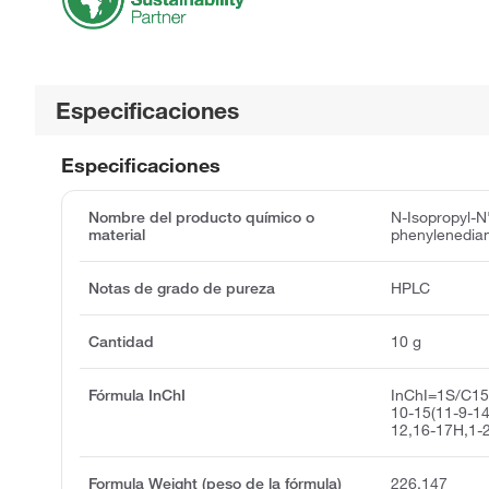
Especificaciones
Especificaciones
Nombre del producto químico o
N-Isopropyl-N
material
phenylenedia
Notas de grado de pureza
HPLC
Cantidad
10 g
Fórmula InChI
InChI=1S/C15
10-15(11-9-14
12,16-17H,1-
Formula Weight (peso de la fórmula)
226.147