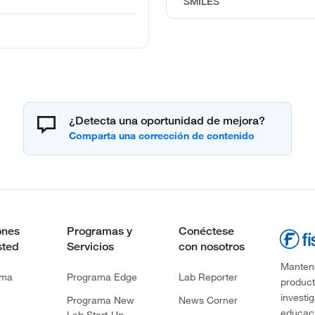
SMILES
¿Detecta una oportunidad de mejora?
ones
Programas y
Conéctese
sted
Servicios
con nosotros
Mantene
rma
Programa Edge
Lab Reporter
product
investi
Programa New
News Corner
educaci
Lab Start-Up