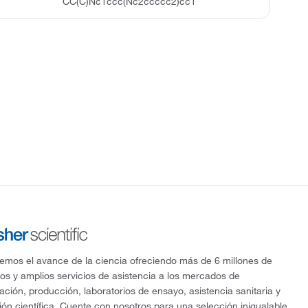
CC(C)Nc1ccc(Nc2ccccc2)cc1
mos el avance de la ciencia ofreciendo más de 6 millones de
os y amplios servicios de asistencia a los mercados de
gación, producción, laboratorios de ensayo, asistencia sanitaria y
ón científica. Cuente con nosotros para una selección inigualable