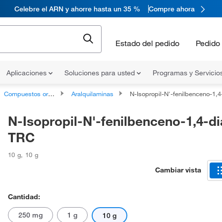
Celebre el ARN y ahorre hasta un 35 %
Compre ahora
Estado del pedido
Pedido 
Aplicaciones
Soluciones para usted
Programas y Servicio
Compuestos organonitrógenos
Aralquilaminas
N-Isopropil-N'-fenilbenceno-1,4-dia
N-Isopropil-N'-fenilbenceno-1,4-d
TRC
10 g
,
10 g
Cambiar vista
Cantidad:
250 mg
1 g
10 g