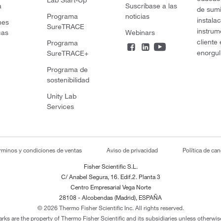
a
Suscríbase a las
de sumi
Programa
noticias
instala
nes
SureTRACE
instrum
cas
Webinars
cliente
Programa
enorgul
SureTRACE+
Programa de
sostenibilidad
Unity Lab
Services
rminos y condiciones de ventas
Aviso de privacidad
Política de ca
Fisher Scientific S.L.
C/ Anabel Segura, 16. Edif.2. Planta 3
Centro Empresarial Vega Norte
28108 - Alcobendas (Madrid), ESPAÑA
© 2026 Thermo Fisher Scientific Inc. All rights reserved.
arks are the property of Thermo Fisher Scientific and its subsidiaries unless otherwise