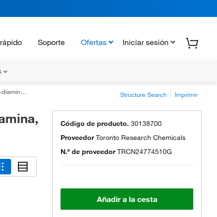
rápido
Soporte
Ofertas
Iniciar sesión
s
mina, TRC
Structure Search
Imprimir
iamina,
Código de producto.
30138700
Proveedor
Toronto Research Chemicals
N.º de proveedor
TRCN24774510G
Añadir a la cesta