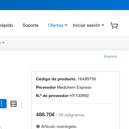
rápido
Soporte
Ofertas
Iniciar sesión
s
Imprimir
Código de producto.
16499756
Proveedor
Medchem Express
N.º de proveedor
HY100892
488.70€
/
50 miligramos
Artículo restringido