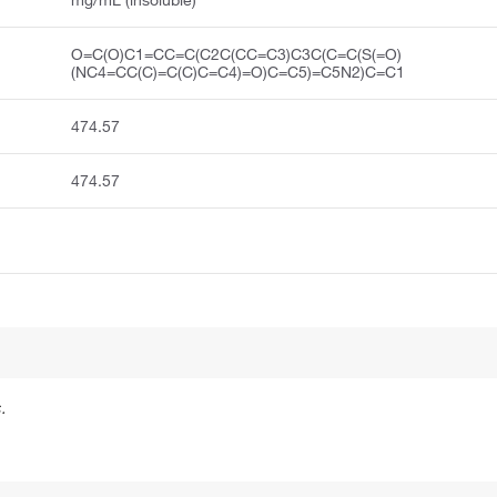
O=C(O)C1=CC=C(C2C(CC=C3)C3C(C=C(S(=O)
(NC4=CC(C)=C(C)C=C4)=O)C=C5)=C5N2)C=C1
474.57
474.57
.