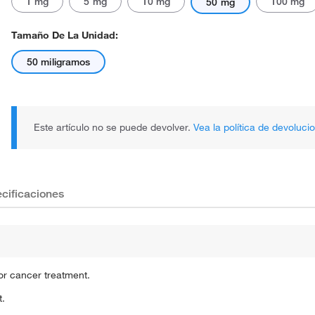
1 mg
5 mg
10 mg
100 mg
50 mg
Tamaño De La Unidad:
50 miligramos
Este artículo no se puede devolver.
Vea la política de devoluci
cificaciones
r cancer treatment.
t.