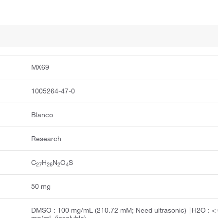
MX69
1005264-47-0
Blanco
Research
C
H
N
O
S
2
7
2
6
2
4
50 mg
DMSO : 100 mg/mL (210.72 mM; Need ultrasonic) ∣H2O : < 
mg/mL (insoluble)