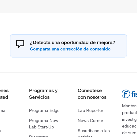
¿Detecta una oportunidad de mejora?
ones
Programas y
Conéctese
sted
Servicios
con nosotros
Mantene
rma
Programa Edge
Lab Reporter
product
investi
Programa New
News Corner
educaci
Lab Start-Up
a
Suscríbase a las
de sumi
Programa
noticias