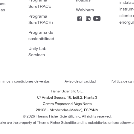
instala
nes
SureTRACE
instrum
cas
Webinars
cliente
Programa
enorgul
SureTRACE+
Programa de
sostenibilidad
Unity Lab
Services
rminos y condiciones de ventas
Aviso de privacidad
Política de ca
Fisher Scientific S.L.
C/ Anabel Segura, 16. Edif.2. Planta 3
Centro Empresarial Vega Norte
28108 - Alcobendas (Madrid), ESPAÑA
© 2026 Thermo Fisher Scientific Inc. All rights reserved.
arks are the property of Thermo Fisher Scientific and its subsidiaries unless otherwise