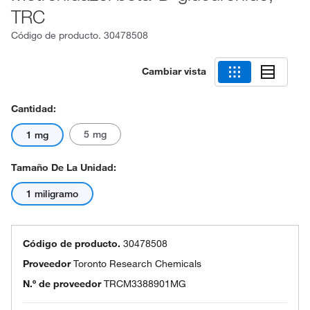
TRC
Código de producto.
30478508
Cambiar vista
Cantidad:
5 mg
1 mg
Tamaño De La Unidad:
1 miligramo
Código de producto.
30478508
Proveedor
Toronto Research Chemicals
N.º de proveedor
TRCM3388901MG