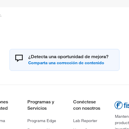
.
¿Detecta una oportunidad de mejora?
ones
Programas y
Conéctese
sted
Servicios
con nosotros
Mantene
rma
Programa Edge
Lab Reporter
product
investi