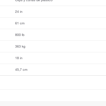
24 in
61 cm
800 lb
363 kg
18 in
45,7 cm