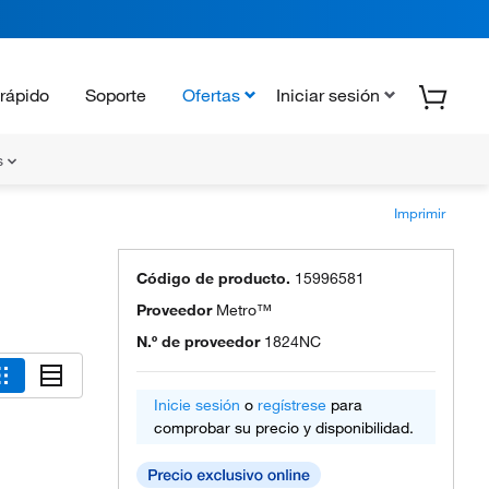
rápido
Soporte
Ofertas
Iniciar sesión
s
Imprimir
Código de producto.
15996581
Proveedor
Metro™
N.º de proveedor
1824NC
Inicie sesión
o
regístrese
para
comprobar su precio y disponibilidad.