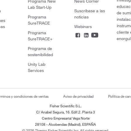
Programa New
News Corner
educaci
Lab Start-Up
a
Suscríbase a las
de sumi
Programa
noticias
instala
nes
SureTRACE
instrum
cas
Webinars
cliente
Programa
enorgul
SureTRACE+
Programa de
sostenibilidad
Unity Lab
Services
rminos y condiciones de ventas
Aviso de privacidad
Política de ca
Fisher Scientific S.L.
C/ Anabel Segura, 16. Edif.2. Planta 3
Centro Empresarial Vega Norte
28108 - Alcobendas (Madrid), ESPAÑA
© 2026 Thermo Fisher Scientific Inc. All rights reserved.