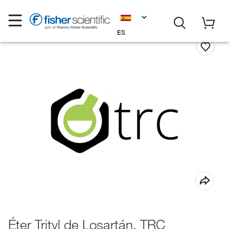
ES
Éter Trityl de Losartán, TRC