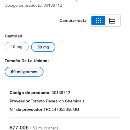
Código de producto.
30138712
Cambiar vista
Cantidad:
10 mg
50 mg
Tamaño De La Unidad:
50 miligramos
Código de producto.
30138712
Proveedor
Toronto Research Chemicals
N.º de proveedor
TRCL47053050MG
877.00€
/
50 miligramos