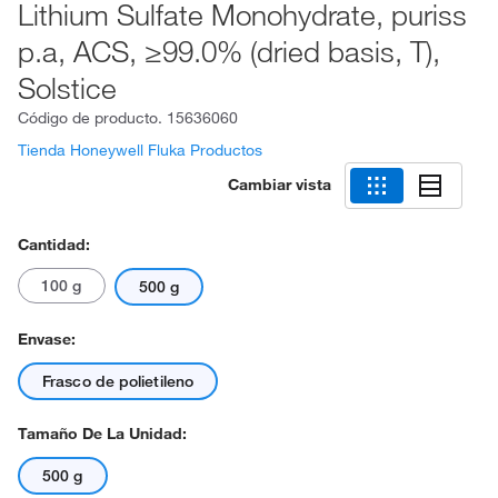
Lithium Sulfate Monohydrate, puriss
p.a, ACS, ≥99.0% (dried basis, T),
Solstice
Código de producto.
15636060
Tienda Honeywell Fluka Productos
Cambiar vista
Cantidad:
100 g
500 g
Envase:
Frasco de polietileno
Tamaño De La Unidad:
500 g