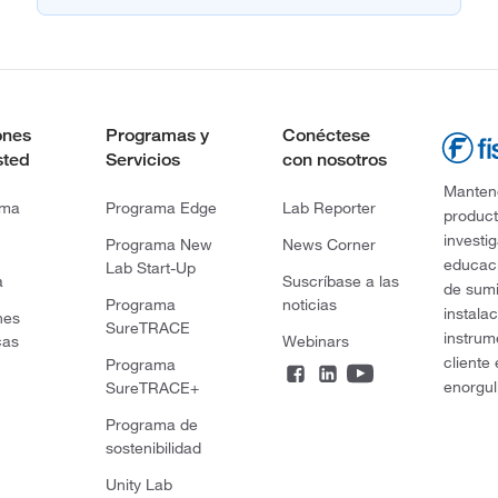
ones
Programas y
Conéctese
sted
Servicios
con nosotros
Mantene
rma
Programa Edge
Lab Reporter
product
investi
Programa New
News Corner
educaci
Lab Start-Up
a
Suscríbase a las
de sumi
Programa
noticias
instala
nes
SureTRACE
instrum
cas
Webinars
cliente
Programa
enorgul
SureTRACE+
Programa de
sostenibilidad
Unity Lab