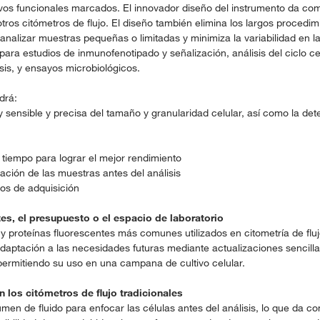
ivos funcionales marcados. El innovador diseño del instrumento da com
ros citómetros de flujo. El diseño también elimina los largos procedi
analizar muestras pequeñas o limitadas y minimiza la variabilidad en l
ara estudios de inmunofenotipado y señalización, análisis del ciclo ce
sis, y ensayos microbiológicos.
drá:
sensible y precisa del tamaño y granularidad celular, así como la det
l tiempo para lograr el mejor rendimiento
ación de las muestras antes del análisis
pos de adquisición
es, el presupuesto o el espacio de laboratorio
y proteínas fluorescentes más comunes utilizados en citometría de fluj
 adaptación a las necesidades futuras mediante actualizaciones sencil
permitiendo su uso en una campana de cultivo celular.
 los citómetros de flujo tradicionales
umen de fluido para enfocar las células antes del análisis, lo que da 