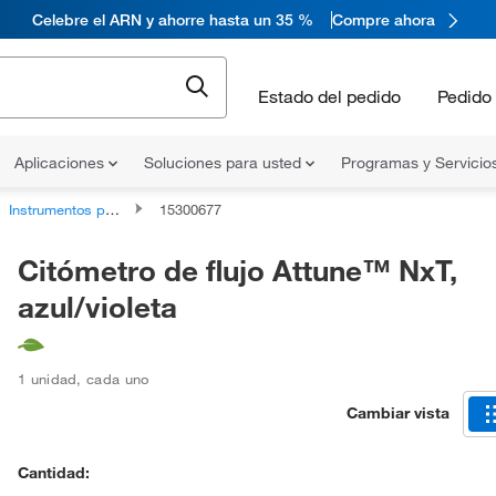
Celebre el ARN y ahorre hasta un 35 %
Compre ahora
Estado del pedido
Pedido 
Aplicaciones
Soluciones para usted
Programas y Servicio
Instrumentos para analizadores de citometría de flujo
15300677
Citómetro de flujo Attune™ NxT,
azul/violeta
1 unidad
,
cada uno
Cambiar vista
Cantidad: