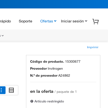
rápido
Soporte
Ofertas
Iniciar sesión
s
Imprimir
Código de producto.
15300677
Proveedor
Invitrogen
N.º de proveedor
A24862
en la oferta
/
paquete de 1
Artículo restringido