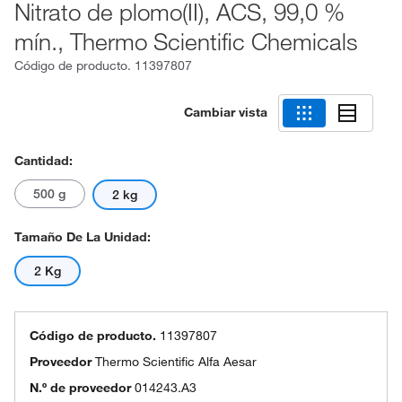
Nitrato de plomo(II), ACS, 99,0 %
mín., Thermo Scientific Chemicals
Código de producto.
11397807
Cambiar vista
Cantidad:
500 g
2 kg
Tamaño De La Unidad:
2 Kg
Código de producto.
11397807
Proveedor
Thermo Scientific Alfa Aesar
N.º de proveedor
014243.A3