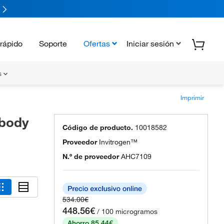
rápido
Soporte
Ofertas
Iniciar sesión
s
Imprimir
ibody
Código de producto.
10018582
Proveedor
Invitrogen™
N.º de proveedor
AHC7109
534.00€
448.56€
/ 100 microgramos
Ahorro 85.44€