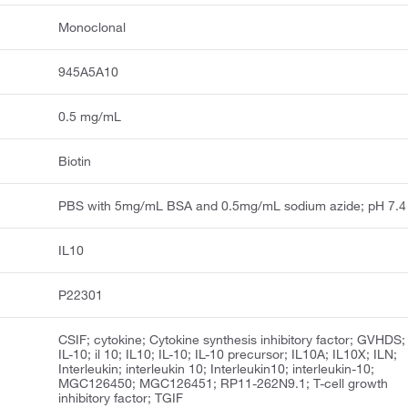
Monoclonal
945A5A10
0.5 mg/mL
Biotin
PBS with 5mg/mL BSA and 0.5mg/mL sodium azide; pH 7.4
IL10
P22301
CSIF; cytokine; Cytokine synthesis inhibitory factor; GVHDS;
IL-10; il 10; IL10; IL-10; IL-10 precursor; IL10A; IL10X; ILN;
Interleukin; interleukin 10; Interleukin10; interleukin-10;
MGC126450; MGC126451; RP11-262N9.1; T-cell growth
inhibitory factor; TGIF