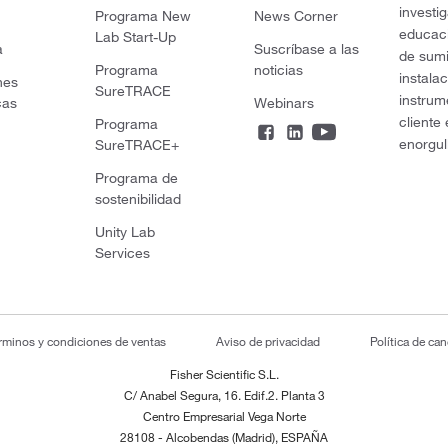
investi
Programa New
News Corner
educaci
Lab Start-Up
a
Suscríbase a las
de sumi
Programa
noticias
instala
nes
SureTRACE
instrum
cas
Webinars
cliente
Programa
enorgul
SureTRACE+
Programa de
sostenibilidad
Unity Lab
Services
rminos y condiciones de ventas
Aviso de privacidad
Política de ca
Fisher Scientific S.L.
C/ Anabel Segura, 16. Edif.2. Planta 3
Centro Empresarial Vega Norte
28108 - Alcobendas (Madrid), ESPAÑA