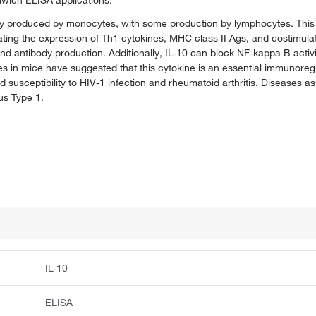
wich ELISA applications.
rily produced by monocytes, with some production by lymphocytes. This 
ting the expression of Th1 cytokines, MHC class II Ags, and costimula
nd antibody production. Additionally, IL-10 can block NF-kappa B activit
 in mice have suggested that this cytokine is an essential immunoregula
susceptibility to HIV-1 infection and rheumatoid arthritis. Diseases a
us Type 1.
IL-10
ELISA