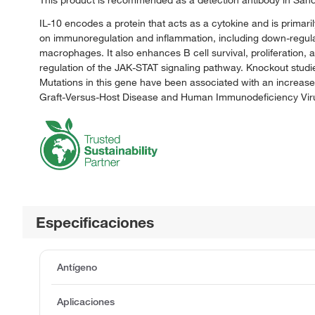
This product is recommended as a detection antibody in Sand
IL-10 encodes a protein that acts as a cytokine and is prima
on immunoregulation and inflammation, including down-regula
macrophages. It also enhances B cell survival, proliferation, a
regulation of the JAK-STAT signaling pathway. Knockout studies
Mutations in this gene have been associated with an increased 
Graft-Versus-Host Disease and Human Immunodeficiency Vir
Especificaciones
Antígeno
Aplicaciones