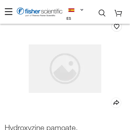
ES
Hydroxyzine pamoate,