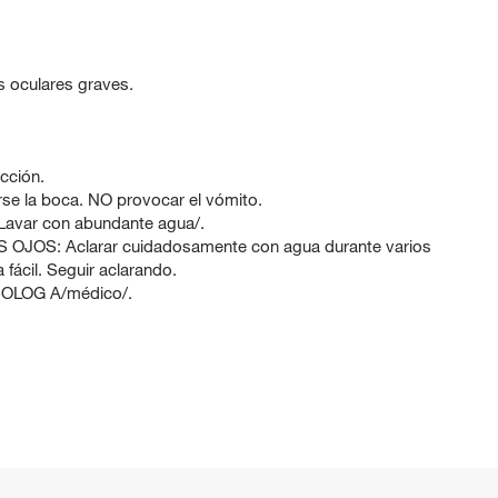
s oculares graves.
cción.
 la boca. NO provocar el vómito.
var con abundante agua/.
OS: Aclarar cuidadosamente con agua durante varios
a fácil. Seguir aclarando.
COLOG A/médico/.