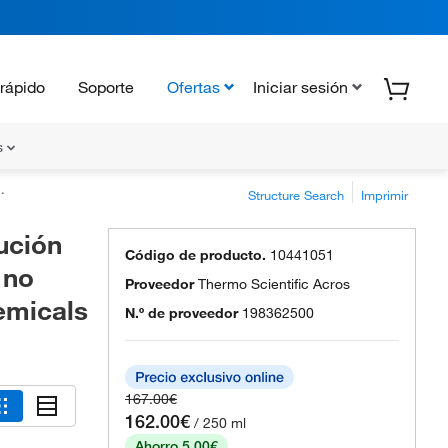
rápido
Soporte
Ofertas
Iniciar sesión
s
Structure Search
Imprimir
lución
Código de producto.
10441051
 no
Proveedor
Thermo Scientific Acros
emicals
N.º de proveedor
198362500
167.00€
162.00€
/ 250 ml
Ahorro 5.00€