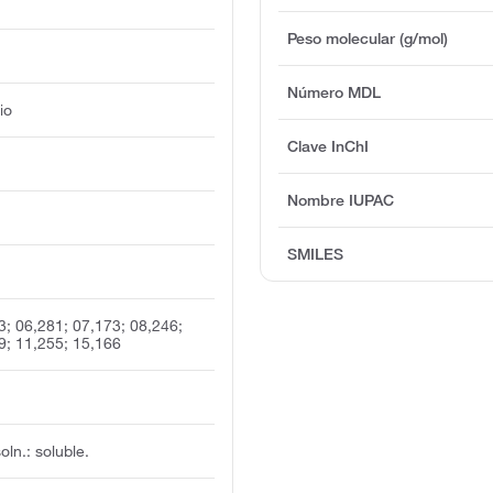
Peso molecular (g/mol)
Número MDL
io
Clave InChI
Nombre IUPAC
SMILES
3; 06,281; 07,173; 08,246;
9; 11,255; 15,166
soln.: soluble.