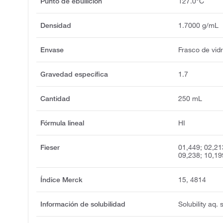
Punto de ebullición
127.0°C
Densidad
1.7000 g/mL
Envase
Frasco de vidr
Gravedad específica
1.7
Cantidad
250 mL
Fórmula lineal
HI
Fieser
01,449; 02,21
09,238; 10,19
Índice Merck
15, 4814
Información de solubilidad
Solubility aq. 