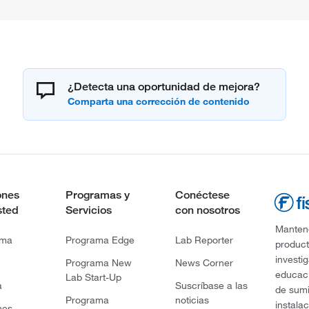
¿Detecta una oportunidad de mejora?
ones
Programas y
Conéctese
sted
Servicios
con nosotros
Mantene
rma
Programa Edge
Lab Reporter
product
investi
Programa New
News Corner
educaci
Lab Start-Up
a
Suscríbase a las
de sumi
Programa
noticias
instala
nes