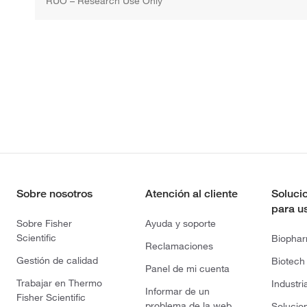
RUO – Research Use Only
Sobre nosotros
Atención al cliente
Soluci
para u
Sobre Fisher
Ayuda y soporte
Scientific
Biopha
Reclamaciones
Gestión de calidad
Biotech
Panel de mi cuenta
Trabajar en Thermo
Industri
Informar de un
Fisher Scientific
problema de la web
Solucio