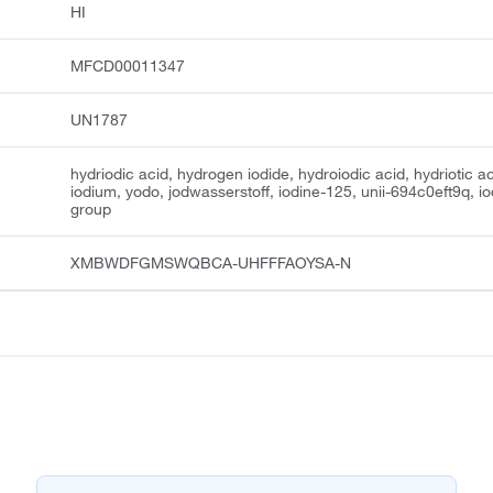
HI
MFCD00011347
UN1787
hydriodic acid, hydrogen iodide, hydroiodic acid, hydriotic ac
iodium, yodo, jodwasserstoff, iodine-125, unii-694c0eft9q, i
group
XMBWDFGMSWQBCA-UHFFFAOYSA-N