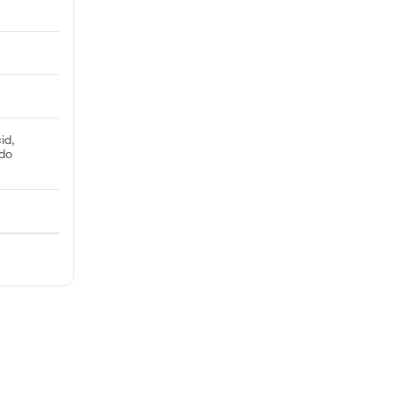
id,
odo