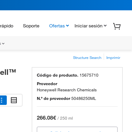
rápido
Soporte
Ofertas
Iniciar sesión
s
Structure Search
Imprimir
well™
Código de producto.
15675710
Proveedor
Honeywell Research Chemicals
N.º de proveedor
50486250ML
266.08€
/
250 ml