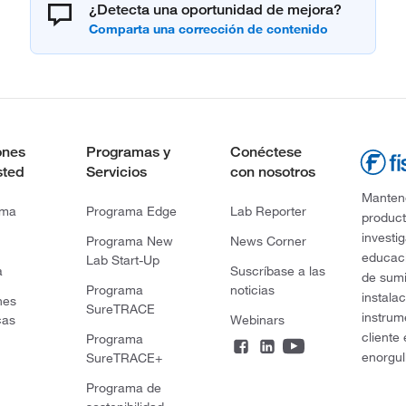
¿Detecta una oportunidad de mejora?
ones
Programas y
Conéctese
sted
Servicios
con nosotros
Mantene
rma
Programa Edge
Lab Reporter
product
investi
Programa New
News Corner
educaci
Lab Start-Up
a
Suscríbase a las
de sumi
Programa
noticias
instala
nes
SureTRACE
instrum
cas
Webinars
cliente
Programa
enorgul
SureTRACE+
Programa de