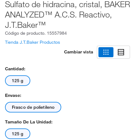
Sulfato de hidracina, cristal, BAKER
ANALYZED™ A.C.S. Reactivo,
J.T.Baker™
Código de producto.
15557984
Tienda J.T.Baker Productos
Cambiar vista
Cantidad:
125 g
Envase:
Frasco de polietileno
Tamaño De La Unidad:
125 g