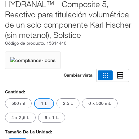
HYDRANAL™ - Composite 5,
Reactivo para titulación volumétrica
de un solo componente Karl Fischer
(sin metanol), Solstice
Código de producto.
15614440
Cambiar vista
Cantidad:
500 ml
2,5 L
6 x 500 mL
1 L
4 x 2,5 L
6 x 1 L
Tamaño De La Unidad: