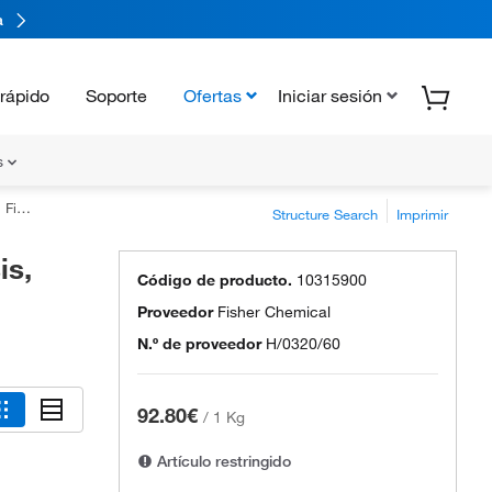
a
rápido
Soporte
Ofertas
Iniciar sesión
s
cal™
Structure Search
Imprimir
is,
Código de producto.
10315900
Proveedor
Fisher Chemical
N.º de proveedor
H/0320/60
92.80€
/
1 Kg
Artículo restringido