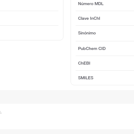
Número MDL
Clave InChI
Sinónimo
PubChem CID
ChEBI
SMILES
.