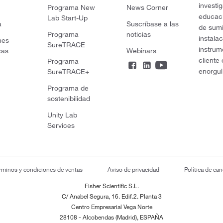
investi
Programa New
News Corner
educaci
Lab Start-Up
a
Suscríbase a las
de sumi
Programa
noticias
instala
nes
SureTRACE
instrum
cas
Webinars
cliente
Programa
enorgul
SureTRACE+
Programa de
sostenibilidad
Unity Lab
Services
rminos y condiciones de ventas
Aviso de privacidad
Política de ca
Fisher Scientific S.L.
C/ Anabel Segura, 16. Edif.2. Planta 3
Centro Empresarial Vega Norte
28108 - Alcobendas (Madrid), ESPAÑA