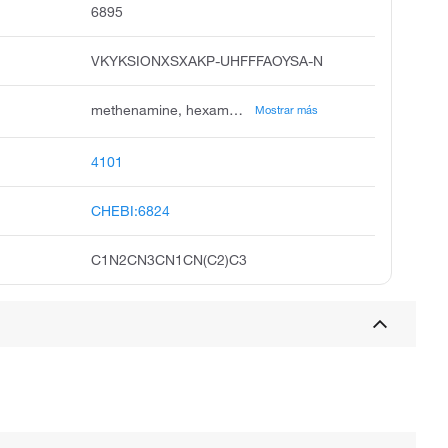
6895
VKYKSIONXSXAKP-UHFFFAOYSA-N
methenamine, hexamethylenetetramine, hexamine, urotropine, 1,3,5,7-tetraazaadamantane, hexamethylenamine, aminoform, methenamin, urotropin, formamine
Mostrar más
4101
CHEBI:6824
C1N2CN3CN1CN(C2)C3