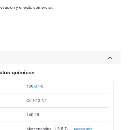
vación y el éxito comercial.
uctos químicos
100-97-0
C6 H12 N4
140.19
Methenamine, 1,3,5,7-Tetraazotricyclo[3.3.1.13,7]decane, Hexamethylenetetramine (8CI), 1,3,5,7-Tetraazaadamantane, 1,3,5,7-Tetraazatricyclo[3.3.1.13,7]decane (Urotropine), Aceto HMT, Aminoform, Ammoform, Antihydral, Cohedur H 30, Cystogen, Duirexol, EL 10, EL 10 (corrosion inhibitor), Ekagom H, Formamine, Formin, Formin (heterocycle), HA, HMT, HMTA, Heksa K, Herax UTS, Heterin, Hexa, Hexa (vulcanization accelerator), Hexa B, Hexa-Flo-Pulver, Hexaform, Hexamethylenamine, Hexamine, Hexamine (heterocycle), Hexamine Superfine, Hexasan, Methenamide, Methenamin, Methenamine, NSC 26346, NSC 403347, Nocceler H, Nocceler H-PO, Preparation AF, Rhenogran HEXA 80, S 4, S 4 (heterocycle), Sanceler H, Sanceler HT, Sanceler HT-PO, Thixon 715B, Uramin, Uratrine, Uritone, Urodeine, Urotropin, Urotropine, Vulkacit H, Vulkacit H 30, Xametrin
Mostrar más