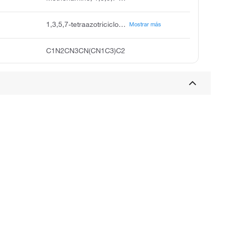
1,3,5,7-tetraazotriciclo[3.3.1.13,7]decano[3.3.1.13,7]deano
Mostrar más
C1N2CN3CN(CN1C3)C2