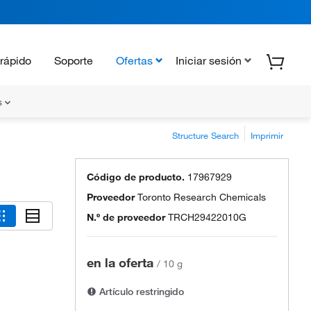
rápido
Soporte
Ofertas
Iniciar sesión
s
Structure Search
Imprimir
Código de producto.
17967929
Proveedor
Toronto Research Chemicals
N.º de proveedor
TRCH29422010G
en la oferta
/
10 g
Artículo restringido