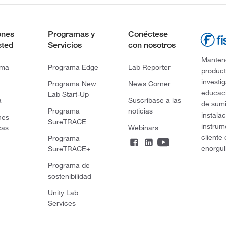
ones
Programas y
Conéctese
sted
Servicios
con nosotros
Mantene
rma
Programa Edge
Lab Reporter
product
investi
Programa New
News Corner
educaci
Lab Start-Up
a
Suscríbase a las
de sumi
Programa
noticias
instala
nes
SureTRACE
instrum
cas
Webinars
cliente
Programa
enorgul
SureTRACE+
Programa de
sostenibilidad
Unity Lab
Services