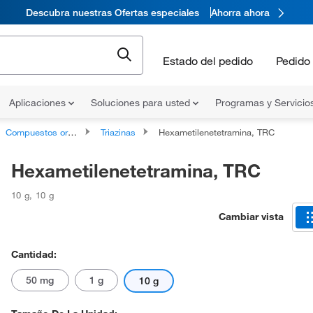
Descubra nuestras Ofertas especiales
Ahorra ahora
Estado del pedido
Pedido 
Aplicaciones
Soluciones para usted
Programas y Servicio
Compuestos organoheterocíclicos
Triazinas
Hexametilenetetramina, TRC
Hexametilenetetramina, TRC
10 g
,
10 g
Cambiar vista
Cantidad:
50 mg
1 g
10 g