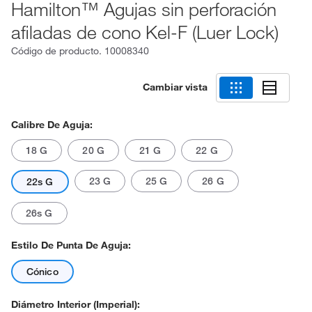
Hamilton™ Agujas sin perforación
afiladas de cono Kel-F (Luer Lock)
Código de producto.
10008340
Cambiar vista
Calibre De Aguja:
18 G
20 G
21 G
22 G
23 G
25 G
26 G
22s G
26s G
Estilo De Punta De Aguja:
Cónico
Diámetro Interior (imperial):