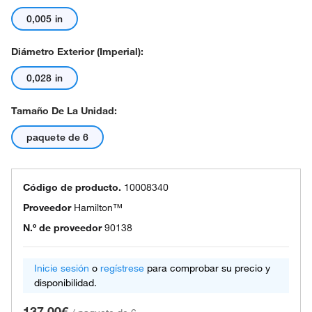
0,005 in
Diámetro Exterior (imperial):
0,028 in
Tamaño De La Unidad:
paquete de 6
Código de producto.
10008340
Proveedor
Hamilton™
N.º de proveedor
90138
Inicie sesión
o
regístrese
para comprobar su precio y
disponibilidad.
137.00€