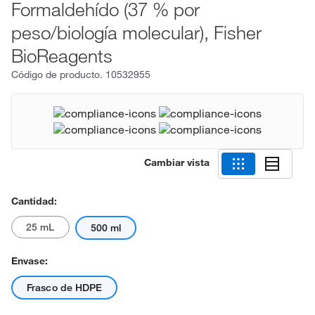
Formaldehído (37 % por
peso/biología molecular), Fisher
BioReagents
Código de producto.
10532955
Cambiar vista
Cantidad:
25 mL
500 ml
Envase:
Frasco de HDPE