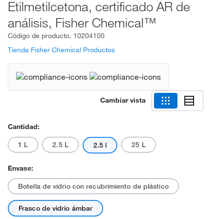
Etilmetilcetona, certificado AR de
análisis, Fisher Chemical™
Código de producto.
10204100
Tienda Fisher Chemical Productos
Cambiar vista
Cantidad:
1 L
2.5 L
25 L
2.5 l
Envase:
Botella de vidrio con recubrimiento de plástico
Frasco de vidrio ámbar