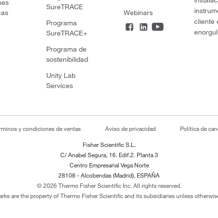
instala
nes
SureTRACE
instrum
cas
Webinars
cliente
Programa
enorgul
SureTRACE+
Programa de
sostenibilidad
Unity Lab
Services
rminos y condiciones de ventas
Aviso de privacidad
Política de ca
Fisher Scientific S.L.
C/ Anabel Segura, 16. Edif.2. Planta 3
Centro Empresarial Vega Norte
28108 - Alcobendas (Madrid), ESPAÑA
© 2026 Thermo Fisher Scientific Inc. All rights reserved.
arks are the property of Thermo Fisher Scientific and its subsidiaries unless otherwise