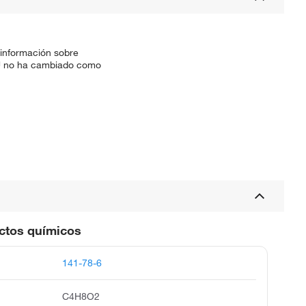
 información sobre
SKU no ha cambiado como
uctos químicos
141-78-6
C4H8O2