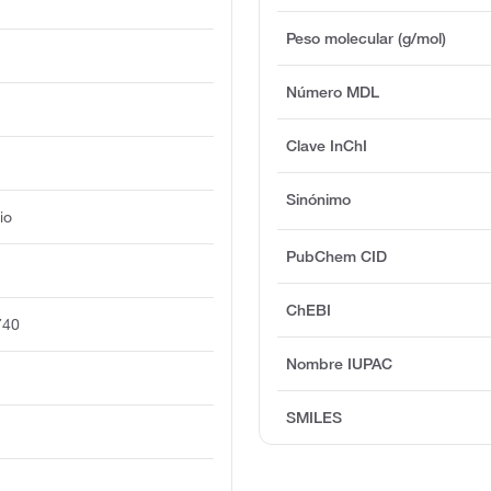
Peso molecular (g/mol)
Número MDL
Clave InChI
Sinónimo
io
PubChem CID
ChEBI
740
Nombre IUPAC
SMILES