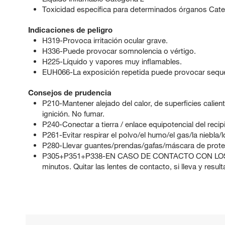
Toxicidad específica para determinados órganos Cate
Indicaciones de peligro
H319-Provoca irritación ocular grave.
H336-Puede provocar somnolencia o vértigo.
H225-Líquido y vapores muy inflamables.
EUH066-La exposición repetida puede provocar sequeda
Consejos de prudencia
P210-Mantener alejado del calor, de superficies calient
ignición. No fumar.
P240-Conectar a tierra / enlace equipotencial del recip
P261-Evitar respirar el polvo/el humo/el gas/la niebla/
P280-Llevar guantes/prendas/gafas/máscara de prote
P305+P351+P338-EN CASO DE CONTACTO CON LOS OJ
minutos. Quitar las lentes de contacto, si lleva y result