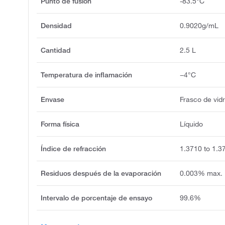
Punto de fusión
-83.5°C
Densidad
0.9020g/mL
Cantidad
2.5 L
Temperatura de inflamación
−4°C
Envase
Frasco de vidr
Forma física
Líquido
Índice de refracción
1.3710 to 1.3
Residuos después de la evaporación
0.003% max.
Intervalo de porcentaje de ensayo
99.6%