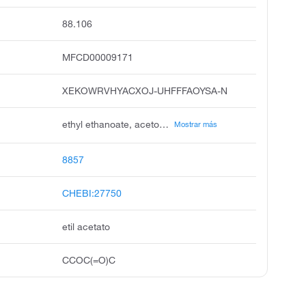
88.106
MFCD00009171
XEKOWRVHYACXOJ-UHFFFAOYSA-N
ethyl ethanoate, acetoxyethane, acetic acid ethyl ester, acetic ether, ethyl acetic ester, vinegar naphtha, acetic acid, ethyl ester, ethylacetate, acetidin, acetic ester
Mostrar más
8857
CHEBI:27750
etil acetato
CCOC(=O)C