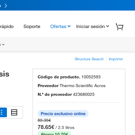
a
rápido
Soporte
Ofertas
Iniciar sesión
s
Structure Search
Imprimir
sis
Código de producto.
10052593
Proveedor
Thermo Scientific Acros
N.º de proveedor
423680025
89.35€
78.65€
/ 2.5 litros
Ahorro 10.70€