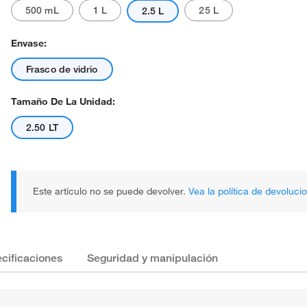
500 mL
1 L
25 L
2.5 L
Envase:
Frasco de vidrio
Tamaño De La Unidad:
2.50 LT
Este artículo no se puede devolver.
Vea la política de devoluci
cificaciones
Seguridad y manipulación