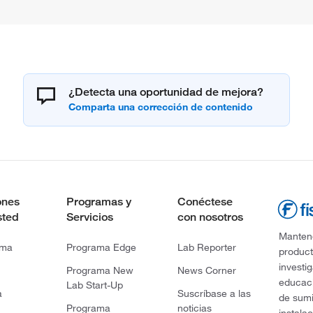
¿Detecta una oportunidad de mejora?
ones
Programas y
Conéctese
sted
Servicios
con nosotros
Mantene
rma
Programa Edge
Lab Reporter
product
investi
Programa New
News Corner
educaci
Lab Start-Up
a
Suscríbase a las
de sumi
Programa
noticias