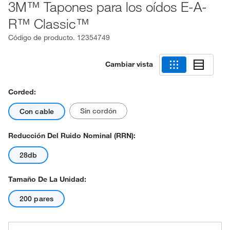
3M™ Tapones para los oídos E-A-
R™ Classic™
Código de producto.
12354749
Cambiar vista
Corded:
Sin cordón
Con cable
Reducción Del Ruido Nominal (RRN):
28db
Tamaño De La Unidad:
200 pares