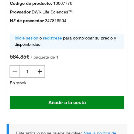
Código de producto.
10007770
Proveedor
DWK Life Sciences™
N.º de proveedor
247816904
Inicie sesión
o
regístrese
para comprobar su precio y
disponibilidad.
584.85€
/
paquete de 1
En stock
Añadir a la cesta
Este artículo no se puede devolver.
Vea la política de