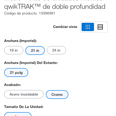
qwikTRAK™ de doble profundidad
Código de producto.
15996981
Cambiar vista
Anchura (imperial):
18 in
24 in
21 in
Anchura (imperial) Del Estante:
21 pulg
Acabado:
Acero inoxidable
Cromo
Tamaño De La Unidad: