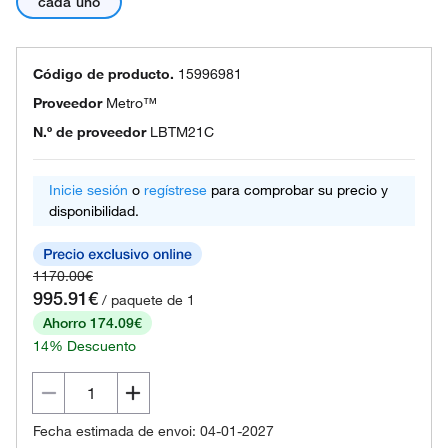
cada uno
Código de producto.
15996981
Proveedor
Metro™
N.º de proveedor
LBTM21C
Inicie sesión
o
regístrese
para comprobar su precio y
disponibilidad.
1170.00€
995.91€
/ paquete de 1
Ahorro 174.09€
14% Descuento
Fecha estimada de envoi: 04-01-2027