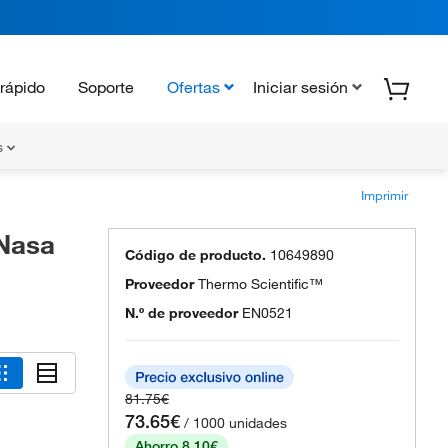
rápido
Soporte
Ofertas
Iniciar sesión
s
Imprimir
RNasa
Código de producto.
10649890
Proveedor
Thermo Scientific™
N.º de proveedor
EN0521
81.75€
73.65€
/ 1000 unidades
Ahorro 8.10€