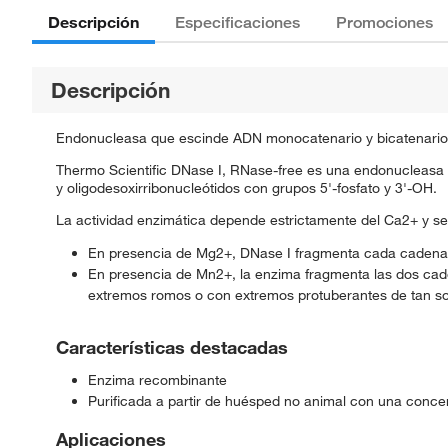
Descripción
Especificaciones
Promociones
Descripción
Endonucleasa que escinde ADN monocatenario y bicatenario de 
Thermo Scientific DNase I, RNase-free es una endonucleasa q
y oligodesoxirribonucleótidos con grupos 5'-fosfato y 3'-OH.
La actividad enzimática depende estrictamente del Ca2+ y s
En presencia de Mg2+, DNase I fragmenta cada cadena d
En presencia de Mn2+, la enzima fragmenta las dos ca
extremos romos o con extremos protuberantes de tan so
Características destacadas
Enzima recombinante
Purificada a partir de huésped no animal con una concen
Aplicaciones