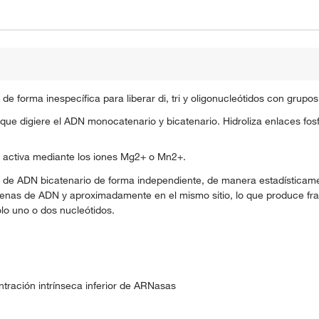
forma inespecífica para liberar di, tri y oligonucleótidos con grupos 
ue digiere el ADN monocatenario y bicatenario. Hidroliza enlaces fo
e activa mediante los iones Mg2+ o Mn2+.
e ADN bicatenario de forma independiente, de manera estadísticamen
denas de ADN y aproximadamente en el mismo sitio, lo que produce f
lo uno o dos nucleótidos.
tración intrínseca inferior de ARNasas