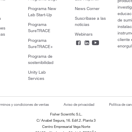
product
investi
Programa New
News Corner
educaci
Lab Start-Up
a
Suscríbase a las
de sumi
Programa
noticias
instala
nes
SureTRACE
instrum
cas
Webinars
cliente
Programa
enorgul
SureTRACE+
Programa de
sostenibilidad
Unity Lab
Services
rminos y condiciones de ventas
Aviso de privacidad
Política de ca
Fisher Scientific S.L.
C/ Anabel Segura, 16. Edif.2. Planta 3
Centro Empresarial Vega Norte