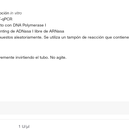
ipción
in vitro
RT-qPCR
nto con DNA Polymerase I
inting de ADNasa I libre de ARNasa
uestos aleatoriamente. Se utiliza un tampón de reacción que contien
emente invirtiendo el tubo. No agite.
1 U/μl