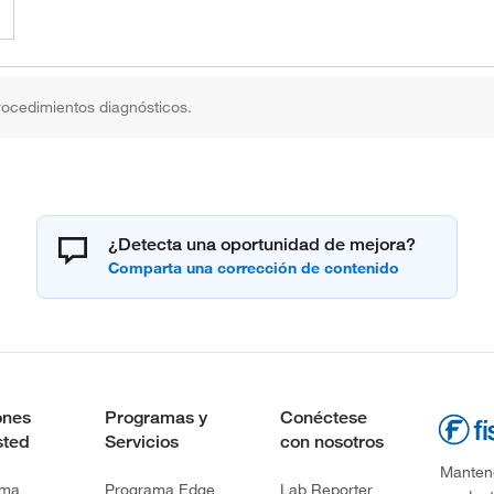
rocedimientos diagnósticos.
¿Detecta una oportunidad de mejora?
ones
Programas y
Conéctese
sted
Servicios
con nosotros
Mantene
rma
Programa Edge
Lab Reporter