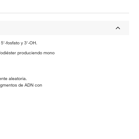
5'-fosfato y 3'-OH.
sfodiéster produciendo mono
te aleatoria.
ragmentos de ADN con