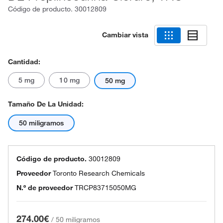
Código de producto.
30012809
Cambiar vista
Cantidad:
5 mg
10 mg
50 mg
Tamaño De La Unidad:
50 miligramos
Código de producto.
30012809
Proveedor
Toronto Research Chemicals
N.º de proveedor
TRCP83715050MG
274.00€
/
50 miligramos