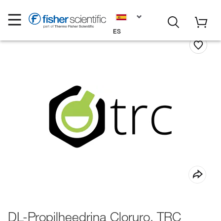
ES
DL-Propilheedrina Cloruro, TRC