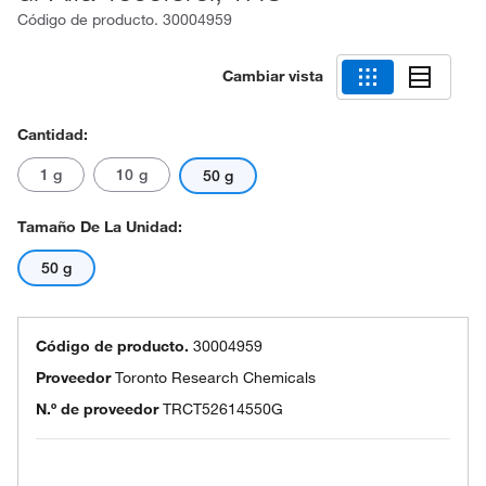
Código de producto.
30004959
Cambiar vista
Cantidad:
1 g
10 g
50 g
Tamaño De La Unidad:
50 g
Código de producto.
30004959
Proveedor
Toronto Research Chemicals
N.º de proveedor
TRCT52614550G