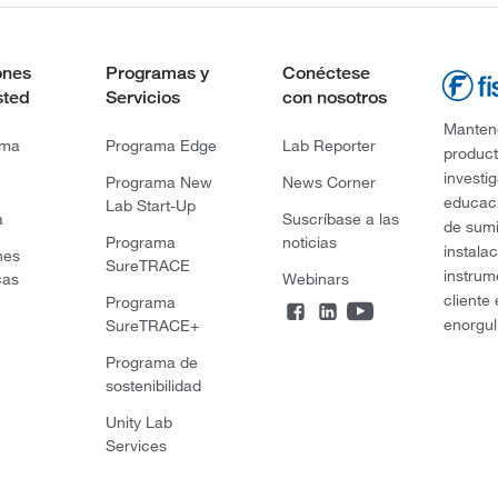
ones
Programas y
Conéctese
sted
Servicios
con nosotros
Mantene
rma
Programa Edge
Lab Reporter
product
investi
Programa New
News Corner
educaci
Lab Start-Up
a
Suscríbase a las
de sumi
Programa
noticias
instala
nes
SureTRACE
instrum
cas
Webinars
cliente
Programa
enorgul
SureTRACE+
Programa de
sostenibilidad
Unity Lab
Services