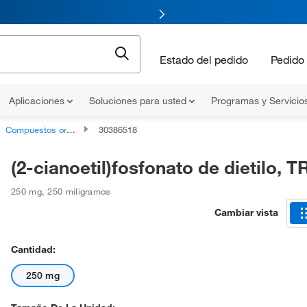
Estado del pedido
Pedido 
Aplicaciones
Soluciones para usted
Programas y Servicio
Compuestos orgánicos no clasificados
30386518
(2-cianoetil)fosfonato de dietilo, T
250 mg
,
250 miligramos
Cambiar vista
Cantidad:
250 mg