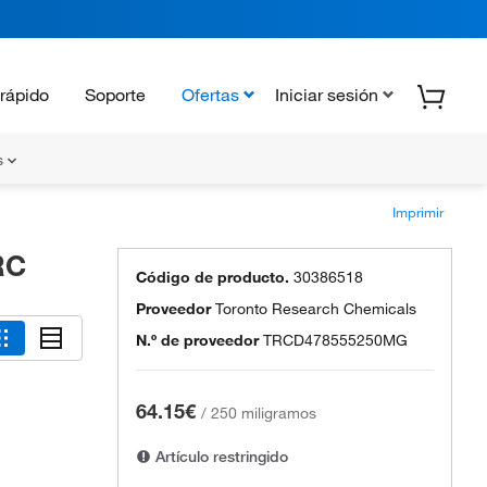
rápido
Soporte
Ofertas
Iniciar sesión
s
Imprimir
RC
Código de producto.
30386518
Proveedor
Toronto Research Chemicals
N.º de proveedor
TRCD478555250MG
64.15€
/
250 miligramos
Artículo restringido