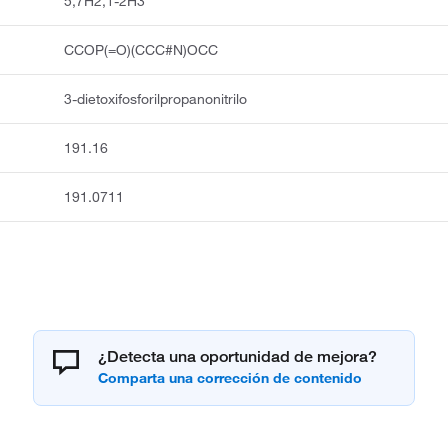
5,7H2,1-2H3
CCOP(=O)(CCC#N)OCC
3-dietoxifosforilpropanonitrilo
191.16
191.0711
¿Detecta una oportunidad de mejora?