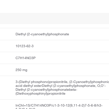
Diethyl (2-cyanoethyl)phosphonate
10123-62-3
C7H14NO3P
250 mg
3-(Diethyl phosphono)propionitrile, (2-Cyanoethyl)phosphoni
acid diethyl esterDiethyl (2-cyanoethyl)phosphonate, O,O'-
Diethyl (2-cyanoethyl)phosphonatebeta-
(Diethoxyphosphinyl)propionitrile
InChI=1S/C7H14NO3P/c1-3-10-12(9,11-4-2)7-5-6-8/h3-