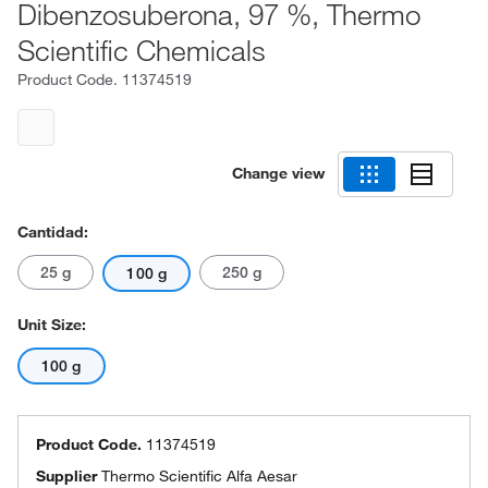
Dibenzosuberona, 97 %, Thermo
Scientific Chemicals
Product Code.
11374519
Change view
Cantidad:
25 g
250 g
100 g
Unit Size:
100 g
Product Code.
11374519
Supplier
Thermo Scientific Alfa Aesar