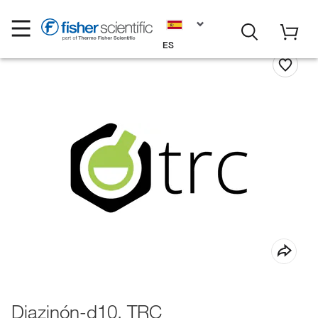
ES
Diazinón-d10, TRC