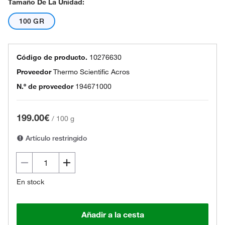
Tamaño De La Unidad:
100 GR
Código de producto.
10276630
Proveedor
Thermo Scientific Acros
N.º de proveedor
194671000
199.00€
/
100 g
Artículo restringido
En stock
Añadir a la cesta