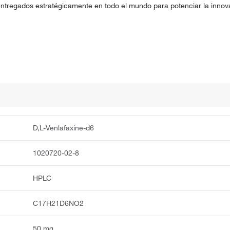
entregados estratégicamente en todo el mundo para potenciar la innova
D,L-Venlafaxine-d6
1020720-02-8
HPLC
C17H21D6NO2
50 mg