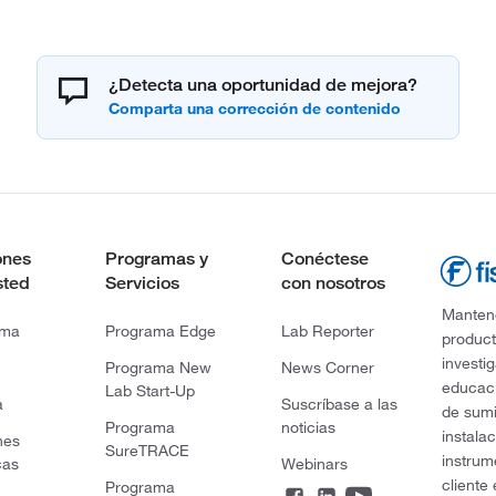
¿Detecta una oportunidad de mejora?
ones
Programas y
Conéctese
sted
Servicios
con nosotros
Mantene
rma
Programa Edge
Lab Reporter
product
investi
Programa New
News Corner
educaci
Lab Start-Up
a
Suscríbase a las
de sumi
Programa
noticias
instala
nes
SureTRACE
instrum
cas
Webinars
cliente
Programa