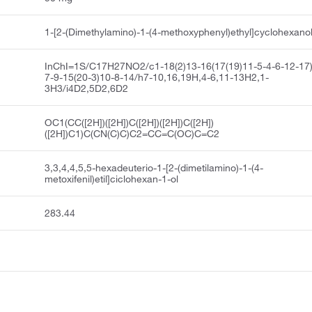
1-[2-(Dimethylamino)-1-(4-methoxyphenyl)ethyl]cyclohexano
InChI=1S/C17H27NO2/c1-18(2)13-16(17(19)11-5-4-6-12-17
7-9-15(20-3)10-8-14/h7-10,16,19H,4-6,11-13H2,1-
3H3/i4D2,5D2,6D2
OC1(CC([2H])([2H])C([2H])([2H])C([2H])
([2H])C1)C(CN(C)C)C2=CC=C(OC)C=C2
3,3,4,4,5,5-hexadeuterio-1-[2-(dimetilamino)-1-(4-
metoxifenil)etil]ciclohexan-1-ol
283.44