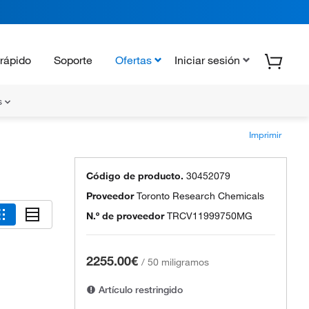
rápido
Soporte
Ofertas
Iniciar sesión
s
Imprimir
Código de producto.
30452079
Proveedor
Toronto Research Chemicals
N.º de proveedor
TRCV11999750MG
2255.00€
/
50 miligramos
Artículo restringido