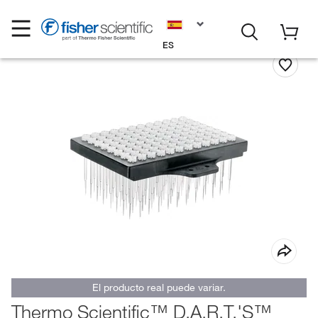
ES
El producto real puede variar.
Thermo Scientific™ D.A.R.T.'S™