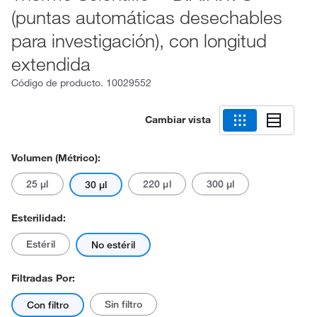
(puntas automáticas desechables
para investigación), con longitud
extendida
Código de producto.
10029552
Cambiar vista
Volumen (métrico):
25 μl
220 μl
300 μl
30 μl
Esterilidad:
Estéril
No estéril
Filtradas Por:
Sin filtro
Con filtro