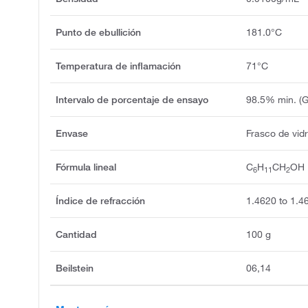
Punto de ebullición
181.0°C
Temperatura de inflamación
71°C
Intervalo de porcentaje de ensayo
98.5% min. (
Envase
Frasco de vidr
Fórmula lineal
C
H
CH
OH
6
11
2
Índice de refracción
1.4620 to 1.4
Cantidad
100 g
Beilstein
06,14