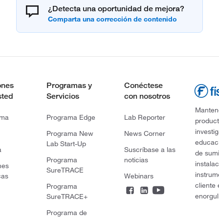
¿Detecta una oportunidad de mejora?
ones
Programas y
Conéctese
sted
Servicios
con nosotros
Mantene
rma
Programa Edge
Lab Reporter
product
investi
Programa New
News Corner
educaci
Lab Start-Up
a
Suscríbase a las
de sumi
Programa
noticias
instala
nes
SureTRACE
instrum
cas
Webinars
cliente
Programa
enorgul
SureTRACE+
Programa de