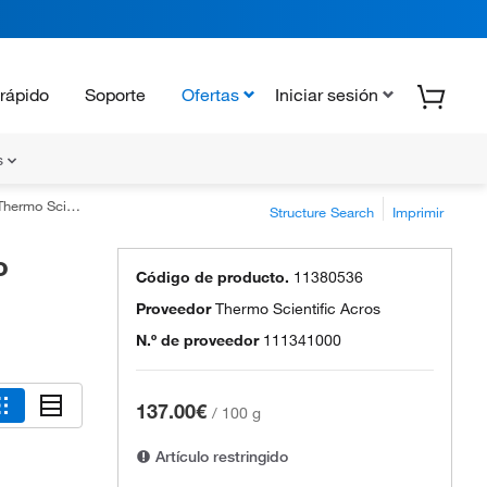
rápido
Soporte
Ofertas
Iniciar sesión
s
tific Chemicals
Structure Search
Imprimir
o
Código de producto.
11380536
Proveedor
Thermo Scientific Acros
N.º de proveedor
111341000
137.00€
/
100 g
Artículo restringido