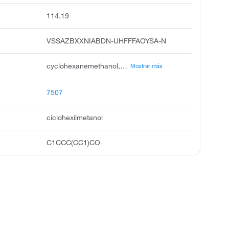
114.19
VSSAZBXXNIABDN-UHFFFAOYSA-N
cyclohexanemethanol, cyclohexylcarbinol, hexahydrobenzyl alcohol, cyclohexanecarbinol, methanol, cyclohexyl, cyclohexylmethyl alcohol, benzyl alcohol, hexahydro, usaf do-49, hydroxymethylcyclohexane, hydroxymethyl cyclohexane
Mostrar más
7507
ciclohexilmetanol
C1CCC(CC1)CO