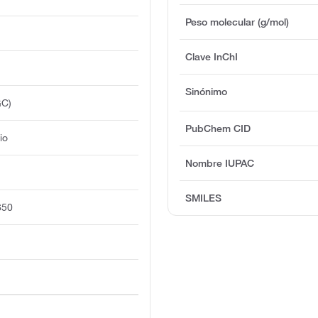
Peso molecular (g/mol)
Clave InChI
Sinónimo
GC)
PubChem CID
io
Nombre IUPAC
SMILES
650