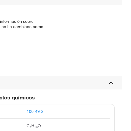
 información sobre
SKU no ha cambiado como
uctos químicos
100-49-2
C
H
O
7
14