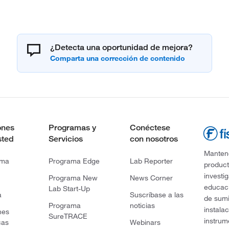
¿Detecta una oportunidad de mejora?
ones
Programas y
Conéctese
sted
Servicios
con nosotros
Mantene
rma
Programa Edge
Lab Reporter
product
investi
Programa New
News Corner
educaci
Lab Start-Up
a
Suscríbase a las
de sumi
Programa
noticias
instala
nes
SureTRACE
instrum
cas
Webinars