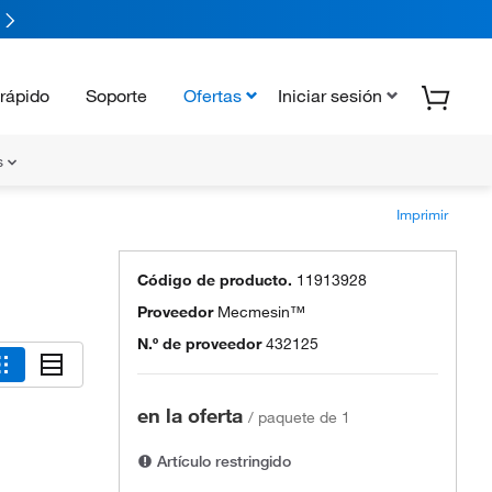
rápido
Soporte
Ofertas
Iniciar sesión
s
Imprimir
Código de producto.
11913928
Proveedor
Mecmesin™
N.º de proveedor
432125
en la oferta
/
paquete de 1
Artículo restringido